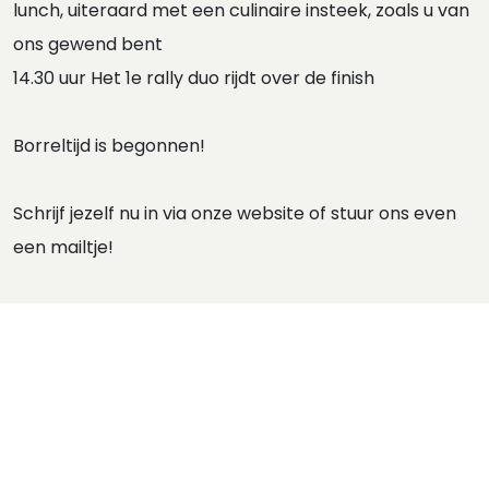
lunch, uiteraard met een culinaire insteek, zoals u van
ons gewend bent
14.30 uur Het 1e rally duo rijdt over de finish
Borreltijd is begonnen!
Schrijf jezelf nu in via onze website of stuur ons even
een mailtje!
Per equipe (2 personen) bedraagt de volledige dag
EUR160.
Heel graag verwelkomen wij je op zondag 18 mei 2025.
Met gastvrije groet,