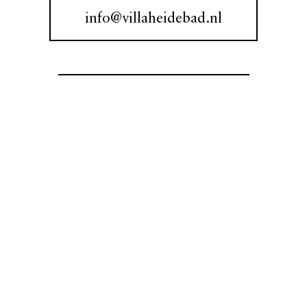
info@villaheidebad.nl
Offerte aanvragen?
+31 (0)578 610 499
Villa Heidebad exclusief reserveren?