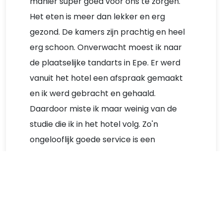
manier super goed voor ons te zorgen.
Het eten is meer dan lekker en erg
gezond. De kamers zijn prachtig en heel
erg schoon. Onverwacht moest ik naar
de plaatselijke tandarts in Epe. Er werd
vanuit het hotel een afspraak gemaakt
en ik werd gebracht en gehaald.
Daardoor miste ik maar weinig van de
studie die ik in het hotel volg. Zo'n
ongelooflijk goede service is een
uitzondering. Mooi dat dat nog bestaat en
mooi dat ik dat heb mogen ervaren! Heel
veel dank!
Mathilde Minderhoud