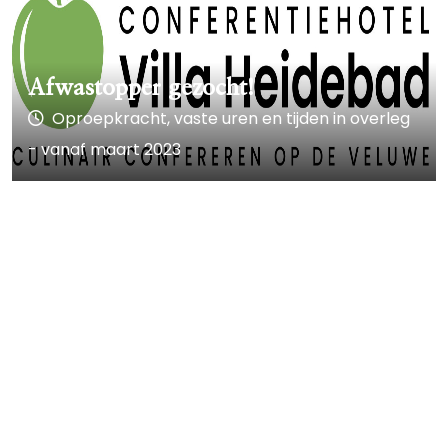
Afwastopper gezocht!
Oproepkracht, vaste uren en tijden in overleg
- vanaf maart 2023
Onze laatste posts op
Instagram